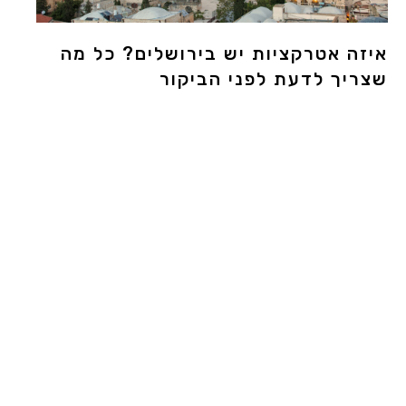
איזה אטרקציות יש בירושלים? כל מה
שצריך לדעת לפני הביקור
4 באוקטובר 2025
גלו את אטרקציות ירושלים המרתקות ביותר! מדריך מקיף
למוזיאונים, אתרים היסטוריים, פעילויות לכל המשפחה ועוד.
למאמר המלא »
מים אחרונים
פו לעגלת
ות: מהם