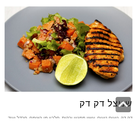
גלילה
שניצל דק דק
לראש
דק דק, טעים טעים. עשוי ממגוון ירקות, חלבון מן הצומח, חרדל ועוד
העמוד
הרבה דברים טובים וטעימים. גם כאן יש לנו תחליף נהדר לשניצל
ובגלל שהוא כל כך דק, המרקם שלו ממש פריך ומיוחד. אפשר להכין