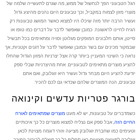
הגל הטבעוני הפך לנחשול של ממש, מה שגרם לתעשייה שלמה של
מוצרי מזון לצמוח במקביל, וכך טבעונים היום נהנים מהיצע גדול
ועשיר הרבה יותר מזה שיכלו היו למצוא כאשר המושג טבעונות רק
הגיח לחיינו לראשונה. כמובן שאפשר לדבר על דברים כמו טופו או
סייטן, אותם חלבונים המופקים מגלוטן וסויה ומתאימים בכל תבשיל
שבמקור מכינים עם בשר וכמובן שאפשר לדבר על דגנים וקטניות, אך
נראה כי השינוי המעניין ביותר קרה אצל יצרניות המזון הגדול שהחלו
להציע מוצרים מתאימים לטבעוניים. אחת מהיצרניות שבלי ספק
יודעת להציע היום מבחר גדול ועשיר היא זוגלובק, ואם אתם
טבעונים, הנה המוצרים שלהם שכדאי גם לכם להכיר.
בורגר פטריות עדשים וקינואה
כשמדברים על טבעונות, יש לא מעט
מוצרים שמתאימים לאורח
החיים הזה
, אבל ספק אם נצליח למצוא מוצרים כל כך איכותיים
וטעימים כמו שחברת זוגלובק מציעה וזוהי דוגמה מצוינת לכאן.
זוגלובק למעשה מציעים כאן תחליף כל כך מוצלח לבורגר המוכר