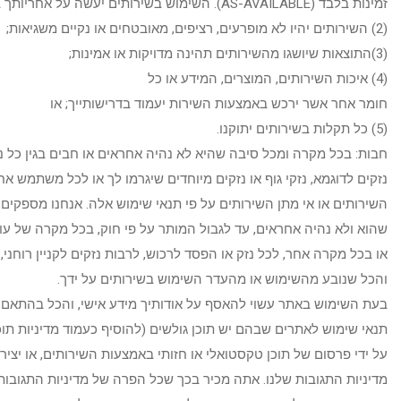
זמינות בלבד (AS-AVAILABLE). השימוש בשירותים יעשה על אחריותך בלבד, ואנחנו לא ערבים כי (1)השירותים יעמדו בדרישותייך;
(2) השירותים יהיו לא מופרעים, רציפים, מאובטחים או נקיים משגיאות;
(3)התוצאות שיושגו מהשירותים תהינה מדויקות או אמינות;
(4) איכות השירותים, המוצרים, המידע או כל
חומר אחר אשר ירכש באמצעות השירות יעמוד בדרישותייך; או
(5) כל תקלות בשירותים יתוקנו.
חבות: בכל מקרה ומכל סיבה שהיא לא נהיה אחראים או חבים בגין כל נזק
נזקים לדוגמא, נזקי גוף או נזקים מיוחדים שיגרמו לך או לכל משתמש אח
השירותים או אי מתן השירותים על פי תנאי שימוש אלה. אנחנו מספקים
שהוא ולא נהיה אחראים, עד לגבול המותר על פי חוק, בכל מקרה של עוול
או בכל מקרה אחר, לכל נזק או הפסד לרכוש, לרבות נזקים לקניין רוחני,
והכל שנובע מהשימוש או מהעדר השימוש בשירותים על ידך.
בעת השימוש באתר עשוי להאסף על אודותיך מידע אישי, והכל בהתאם ל
תנאי שימוש לאתרים שבהם יש תוכן גולשים (להוסיף כעמוד מדיניות תוכ
על ידי פרסום של תוכן טקסטואלי או חזותי באמצעות השירותים, או יצי
מדיניות התגובות שלנו. אתה מכיר בכך שכל הפרה של מדיניות התגובות