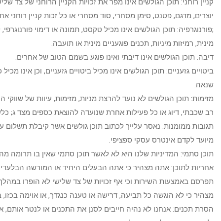
קניין רוחני: תוכן הגולשים אינו מפר את זכויות הקניין הרוחני של צד שלי
יוצרים, מדגם, פטנט, סימן מסחרי, סוד מסחרי או כל זכות קניין רוחני אח
;פורנוגרפיה: תוכן הגולשים אינו מכיל טקסט, תמונה או דימוי פורנוגרפי, 
מינית, רמיזות מיניות, תכנים פוגעניים מינית או תועבה.
דיבה: תוכן הגולשים אינו דיבתי ואינו פוגע בשמם הטוב של אחרים.
ביטויים גזעניים: תוכן הגולשים אינו מכיל ביטויים גזעניים, וכן אינו מכיל
שנאה.
מזימות: תוכן הגולשים לא נועד להרצת מניות, מזימות, עיוות של שווקי הו
רב שכבתי, דיוג או כל פעילות אחרת שנועדה להוצאת כספים מצד ג; כל
תגובות ממומנות: נאסר עלייך לכתוב תוכן גולשים אשר קיבלת תשלום ע
מיועד לקדם אינטרס עסקי ספציפי.
תוכן סתמי: המדיניות שלנו היא לא לאשר תוכן סתמי שאין בו תרומה מהו
אחריות לתוכן: אתה מצהיר כי אתה הבעלים היחיד או המורשה הבלעדי 
תפרסם באמצעות השירות וכי אף זכויות של צד שלישי לא הופרו במהלך 
מצהיר כי לא הוגשה כל תביעה, דרישה או טענה כנגדך, או אוימה בכזו, בג
הסרת תכנים: אנחנו לא נהיה חייבים לסנן את התכנים או לנטר אותם, א