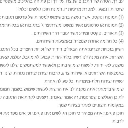
עבורך, הסרה של התכנים שנוצרו על ידך וכן פתיחה בהליכים משפטיים הן
שזכויותיו נפגעו. למטרת מדיניות זו, המונח תוכן גולשים יכלול:
(1) תמונות וטקסט אשר נעשה בהםשימוש למטרות של פרסום תגובות או שליחת כתבות באתר;
(2) תמונות או סרטונים אשר נמשכו משרתיצד ג' בתגובות או בכל תרומה אחרת;
(3) תיאורים, טקסט ומידע אשר עובד דרך השירותים .
(4) כל תרומה אחרת שנוצרה באמצעות השירותים.
רשיון בזכויות יוצרים: אתה הבעלים היחיד של זכויות היוצרים בכל התכ
השירות, אתה מקנה לנו רשיון בלתי-הדיר, קבוע, לא מוגבל, עולמי, שאינ
משנה, לא-ייחודי, לעשות שימוש בתוכן ולאפשר למשתמשים שלנו לעשות
באמצעות השירותים או שירותי צד ג, לרבות יצירת יצירות נגזרות, שינוי 
עשיית יצירות תלת-מימדיות וכל פעולה אחרת.
שימוש בדמותך: אתה מקנה לנו את הרשות לעשות שימוש בשמך, תמונתך,
לתוכן הגולשים שפרסמת. זה אומר שאנחנו רשאים לקחת את התגובה 
במקומות חיצוניים לאתר בצירוף שמך.
תוכן פוגעני: אתה מצהיר כי תוכן הגולשים אינו פוגעני וכי אינו מפר את 
לרבות: