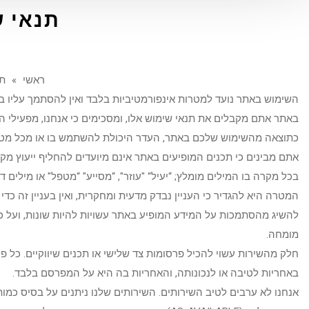
תנאי 
ראשי
»
תנ
השימוש באתר נועד למטרות אינפורמטיביות בלבד ואין להסתמך עליו בתו
באתר אתם מקבלים את תנאי שימוש אלו, ומסכימים כי אנחנו, מפעילי 
כתוצאה מהשימוש שלכם באתר, העדר היכולת להשתמש בו או מכל מט
אתם מבינים כי תכנים המופיעים באתר אינם מיועדים להחליף ייעוץ מק
בכל מקרה בו המילים מומלץ; “יעיל“ "עוזר", “מסייע" “מטפל" או מילים ד
המטרה היא להגדיר כי העניין נבדק מדעית ומחקרית, ואין בעניין זה כד
להשיג מהסתמכות על המידע המופיע באתר עשויות להיות שונות, ועל כ
מומחה.
חלק מהשירות עשוי להכיל פרסומות צד שלישי או תכנים שיווקיים. כל פרס
באחריות לטיבה או לנכונותה, והאחריות בה היא על המפרסם בלבד.
אנחנו לא ערבים לטיב השירותים. השירותים שלנו ניתנים על בסיס כמות-שהוא(AS-IS) 