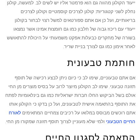
ייעוד הקולגן מהווה גם הוא פרמטר אליו יש לשים לב. למעשה, קולגן
נחלק לשני קטגוריות: קולגן לצרכים קוסמטיים וקולגן לצרכים
בריאותיים, ועל כן אם אתם ספורטאים למשל רצוי לבחור בקולגן
ייעודי עם ריכוז גבוה של חלבון כמו גם חומצות אמינו אשר נמצאו
בשורה של מחקרים כבעלות אפקט משמעותי על היכולת להתאושש
לאחר אימון כמו גם לצורך בניית שריר.
חותמת טבעונית
אם אתם טבעוניים, שימו לב כי כיום ניתן לבצע רכישה של תוסף
תזונה טבעוני. שימו לב הקולגן מיוצר לרוב על בסיס מוצרים מן החי
אולם בשל הביקוש החלו חברות ישראליות כמו גם בינלאומיות לפתח
את התוסף בהתאמה אישית לטבעונים, ועל כן בדקו כי הקולגן אותו
אתם רוכשים מבוסס במלואו על רכיבים צמחיים המתאימים
לאורח
החיים הטבעוני
ולמי שלא מעוניין לצרוך תוסף תזונה שמקורו מן החי.
התאמה לסגנון החיים