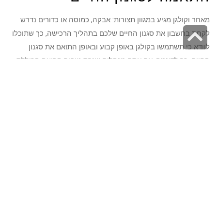
מאחר וקולגן מגיע במגוון תצורות: אבקה, כמוסה או כדורים נדרש
גלילה
לקחת בחשבון את סגנון החיים שלכם בתהליך הרכישה, כך שתוכלו
לוודא כי תשתמשו בקולגן באופן קבוע ובאופן התואם את סגנון
לראש
החיים. כך לדוגמה, אם אתם מנהלים שגרת טיפוח קבועה הכוללת
העמוד
שימוש בסרומים וקרמים, רצוי לבצע רכישה של קרם קולגן. לעומת
זאת, אם התזונה שלכם לוקה בחסר בכל הקשור לצריכת חלבון, עדיף
לבחור דווקא באבקה אותה ניתן לשלב בתפריט היום יומי שלכם.