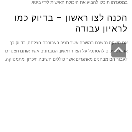
במסגרתו תוכלו להביע את היכולת האישית לידי ביטוי.
הכנה לצו ראשון – בדיוק כמו
לראיון עבודה
אם חשקה נפשכם במשרה אשר תניב בעבורכם הצלחה, בדיוק כך
גלילה
אתם צריכים להסתכל על הצו הראשון. המבחנים אשר אותם תצטרכו
לראש
לעבור הם מבחנים מאתגרים אשר כוללים חשיבה, זיכרון ומתמטיקה.
העמוד
מדובר ביום מלחיץ למדי וארוך, ולכן מתגייסים רבים לעתיד אינם
מבינים כי כל טעות ולו הקטנה ביותר עשויה להוביל לקב"א נמוך או
לחילופין קבלת תפקידים אשר אינם תואמים את היכולות האישיות.
חשוב להתייחס לצו הראשון ברצינות הראויה ולהבין כי מדובר בשלב
ראשוני אך חיוני מאוד, עליו לא ניתן לערער בהמשך. באמצעות
אתרים מתמחים כמו שציינו ניתן להגיע מוכנים בדיוק כמו לראיון
עבודה, עם יכולות גבוהה ועם הבנה כי עם כלים נכונים ניתן לשפר
את המיקום שלכם ולייצר לעצמכם יום מרתק ומעניין אליו אתם