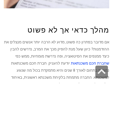
מהלך כדאי אך לא פשוט
אם מדובר בפתרון כה פשוט, מדוע לא הרבה יותר אנשים מנצלים את
ההזדמנות? כיוון שעל מנת להפיק מכך את המרב, נדרשים להבין
כיצד ממנפים את הסיטואציה, ופה נדרשת מומחיות, ממש כפי
שחברת חכם משכנתאות
יודעת להעניק. חברת חכם משכנתאות
גלילה
נמצאת בתחום לאורך 8 שנים והיא מתמקדת בכול מה שנוגע
למשכנתא. החברה מתמחת בלקיחת משכנתא ראשונית, באיחוד
לראש
הלוואות (בתמורה למשכון הנכס) וכמובן שגם במחזור משכנתא. פה
העמוד
ראוי לציין שמדובר בתחום שמושפע ממגוון משתנים, ועל כן גם אם
כבר לקחתם משכנתא, מדי תקופה מוטב לעצור לבחון (באמצעות
החברה כמובן) האם היא עדיין משרתת את האינטרסים הכלכליים
שלכם.