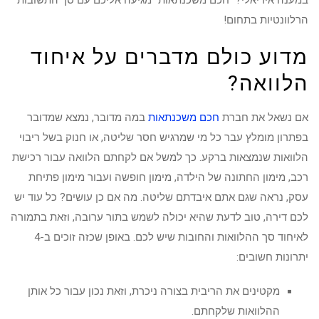
במענה אידיאלי? "חכם משכנתאות" מגיעה אליכם עם סך התשובות
הרלוונטיות בתחום!
מדוע כולם מדברים על איחוד
הלוואה?
אם נשאל את חברת
חכם משכנתאות
במה מדובר, נמצא שמדובר
בפתרון מומלץ עבר כל מי שמרגיש חסר שליטה, או חנוק בשל ריבוי
הלוואות שנמצאות ברקע. כך למשל אם לקחתם הלוואה עבור רכישת
רכב, מימון החתונה של הילדה, מימון חופשה ועבור מימון פתיחת
עסק, נראה שגם אתם איבדתם שליטה. מה אם כן עושים? כל עוד יש
לכם דירה, טוב לדעת שהיא יכולה לשמש בתור ערובה, וזאת בתמורה
לאיחוד סך ההלוואות והחובות שיש לכם. באופן שכזה זוכים ב-4
יתרונות חשובים:
מקטינים את הריבית בצורה ניכרת, וזאת נכון עבור כל אותן
ההלוואות שלקחתם.