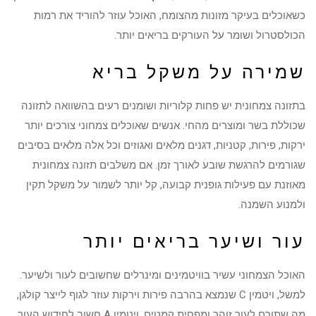
כשאוכלים בעיקר מזונות מהצומח, האוכל עוזר להוריד את רמות
הכולסטרול ושומר על העורקים בריאים יותר.
שמירה על משקל בריא
בתזונה צמחונית יש פחות קלוריות ושומנים רעים בהשוואה לתזונה
שכוללת בשר ומוצרים מהחי. אנשים שאוכלים צמחוני צורכים יותר
ירקות, פירות, קטניות, דגנים מלאים ואגוזים וכל אלה מלאים בסיבים
שגורמים להרגשת שובע לאורך זמן. אם משלבים תזונה צמחונית
מאוזנת עם פעילות גופנית קבועה, קל יותר לשמור על משקל תקין
ולמנוע השמנה.
עור ושיער בריאים יותר
האוכל הצמחוני עשיר בוויטמינים ומינרלים שחשובים לעור ולשיער.
למשל, ויטמין C שנמצא בהרבה פירות וירקות עוזר לגוף לייצר קולגן,
מה שתורם לעור זוהר ומפחית קמטים, ויטמין A חשוב לחידוש העור