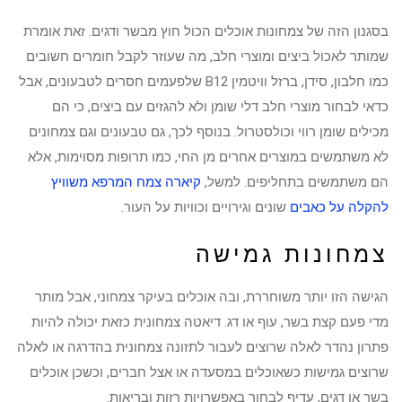
בסגנון הזה של צמחונות אוכלים הכול חוץ מבשר ודגים. זאת אומרת
שמותר לאכול ביצים ומוצרי חלב, מה שעוזר לקבל חומרים חשובים
כמו חלבון, סידן, ברזל וויטמין B12 שלפעמים חסרים לטבעונים, אבל
כדאי לבחור מוצרי חלב דלי שומן ולא להגזים עם ביצים, כי הם
מכילים שומן רווי וכולסטרול. בנוסף לכך, גם טבעונים וגם צמחונים
לא משתמשים במוצרים אחרים מן החי, כמו תרופות מסוימות, אלא
הם משתמשים בתחליפים. למשל,
קיארה צמח המרפא משוויץ
להקלה על כאבים
שונים וגירויים וכוויות על העור.
צמחונות גמישה
הגישה הזו יותר משוחררת, ובה אוכלים בעיקר צמחוני, אבל מותר
מדי פעם קצת בשר, עוף או דג. דיאטה צמחונית כזאת יכולה להיות
פתרון נהדר לאלה שרוצים לעבור לתזונה צמחונית בהדרגה או לאלה
שרוצים גמישות כשאוכלים במסעדה או אצל חברים, וכשכן אוכלים
בשר או דגים, עדיף לבחור באפשרויות רזות ובריאות.