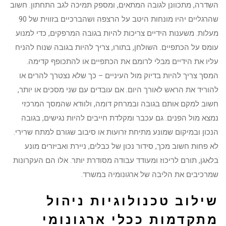
השדרה, מתכוונן לגובה המתאים, ומספק תמיכה לגב התחתון. חשוב
שהרגליים יהיו מונחות היטב על הרצפה ושהברכיים בזווית של 90
מעלות. משענות הידיים צריכות להיות בגובה המרפקים, כדי למנוע
עומס על הכתפיים. השולחן, בתורו, צריך להיות בגובה שנוח להניח
עליו את הידיים מבלי לרומם את הכתפיים או להתכופף קדימה.
המסך צריך להיות בדיוק מול העיניים – כך שלא נצטרך להרים או
להוריד את הראש לאורך היום. אם עובדים עם שני מסכים או יותר,
חשוב למקם אותם בגובה ובמרחק דומה, ולוודא שהמסך המרכזי
נמצא מול הפנים. גם עכבר ומקלדת חייבים להיות נגישים, בגובה
הנכון ובמיקום שמונע מתיחת זרועות או סיבוב שגורם למתח שרירי.
לא פחות חשוב מכך, סידור נכון של כבלים, ניירת ואביזרים מונע
בלאגן, תורם לריכוז ומעודד עבודה מסודרת יותר. אלו הם העקרונות
שמרכיבים את הליבה של ארגונומיה במשרד.
שילוב טכנולוגיות ניהול
מתקדמות ככלי ארגונומי