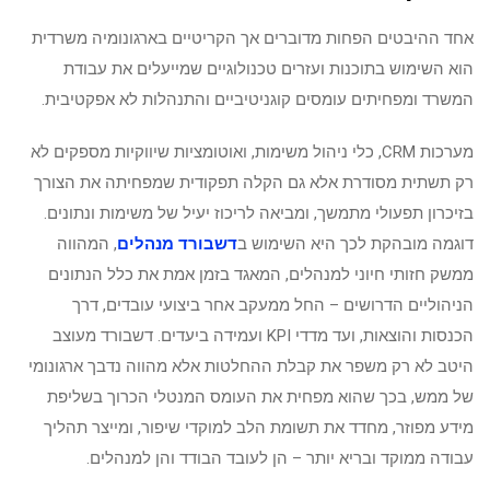
אחד ההיבטים הפחות מדוברים אך הקריטיים בארגונומיה משרדית
הוא השימוש בתוכנות ועזרים טכנולוגיים שמייעלים את עבודת
המשרד ומפחיתים עומסים קוגניטיביים והתנהלות לא אפקטיבית.
מערכות CRM, כלי ניהול משימות, ואוטומציות שיווקיות מספקים לא
רק תשתית מסודרת אלא גם הקלה תפקודית שמפחיתה את הצורך
בזיכרון תפעולי מתמשך, ומביאה לריכוז יעיל של משימות ונתונים.
דוגמה מובהקת לכך היא השימוש ב
דשבורד מנהלים
, המהווה
ממשק חזותי חיוני למנהלים, המאגד בזמן אמת את כלל הנתונים
הניהוליים הדרושים – החל ממעקב אחר ביצועי עובדים, דרך
הכנסות והוצאות, ועד מדדי KPI ועמידה ביעדים. דשבורד מעוצב
היטב לא רק משפר את קבלת ההחלטות אלא מהווה נדבך ארגונומי
של ממש, בכך שהוא מפחית את העומס המנטלי הכרוך בשליפת
מידע מפוזר, מחדד את תשומת הלב למוקדי שיפור, ומייצר תהליך
עבודה ממוקד ובריא יותר – הן לעובד הבודד והן למנהלים.