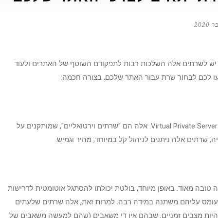
. יש לשרתים אלה השלכות רבות לתפקודם השוטף של האתרים ולעוד
עו לכם לבחור שרת עבור האתר שלכם, בצורה חכמה:
מבחינת קלות שימוש, גמישות ונוחות, אין תחרות לשרתים מסוג VPS או Virtual Private Server. אלה הם "שרתים וירטואליים", שמותקנים על
יה, שרתים אלה ניתנים לניהול קל במיוחד, מהיר וגמיש.
שרת עצמו, Virtual Private Servers עושים עבודה טובה מאוד. באופן מיוחד, בולטת יכולתו להסתגל אוטומטית לדרישות
עומס עליהם משתנה במידה רבה. למרות זאת, אלה שרתים שלעתים
להיות מצבים זמניים, שבהם אין די משאבים (שהם למעשה משאבים של