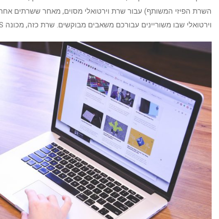
השרת הפיזי המשותף) עבור שרת וירטואלי מסוים, מאחר ששרתים אחרי
וירטואלי שבו משוריינים עבורכם משאבים מבוקשים. שרת כזה, מכונה VDS או Virtual Dedicated Server.