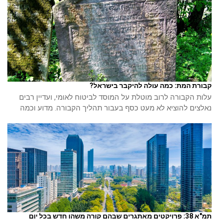
קבורת המת: כמה עולה להיקבר בישראל?
עלות הקבורה לרוב מוטלת על המוסד לביטוח לאומי, ועדיין רבים
נאלצים להוציא לא מעט כסף בעבור תהליך הקבורה. מדוע וכמה
תמ"א 38: פרויקטים מאתגרים שבהם קורה משהו חדש בכל יום