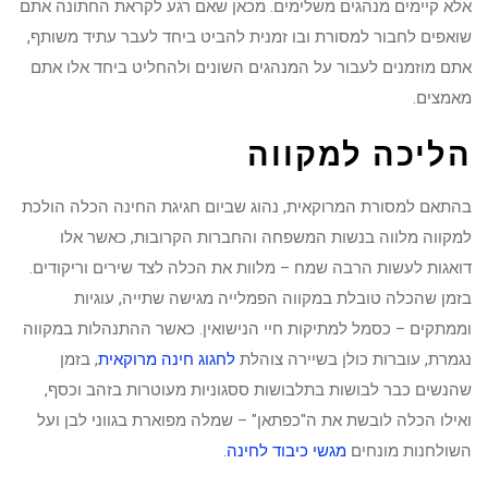
אלא קיימים מנהגים משלימים. מכאן שאם רגע לקראת החתונה אתם
שואפים לחבור למסורת ובו זמנית להביט ביחד לעבר עתיד משותף,
אתם מוזמנים לעבור על המנהגים השונים ולהחליט ביחד אלו אתם
מאמצים.
הליכה למקווה
בהתאם למסורת המרוקאית, נהוג שביום חגיגת החינה הכלה הולכת
למקווה מלווה בנשות המשפחה והחברות הקרובות, כאשר אלו
דואגות לעשות הרבה שמח – מלוות את הכלה לצד שירים וריקודים.
בזמן שהכלה טובלת במקווה הפמלייה מגישה שתייה, עוגיות
וממתקים – כסמל למתיקות חיי הנישואין. כאשר ההתנהלות במקווה
נגמרת, עוברות כולן בשיירה צוהלת
לחגוג חינה מרוקאית
, בזמן
שהנשים כבר לבושות בתלבושות ססגוניות מעוטרות בזהב וכסף,
ואילו הכלה לובשת את ה"כפתאן" – שמלה מפוארת בגווני לבן ועל
השולחנות מונחים
מגשי כיבוד לחינה
.