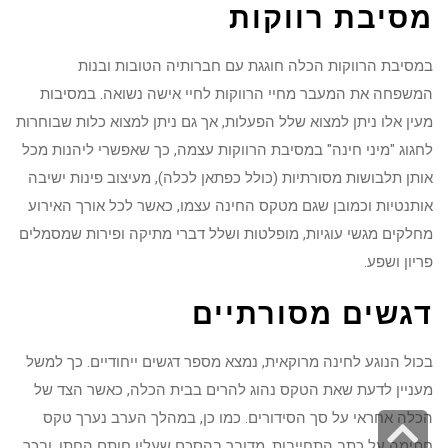
מסיבת רווקות
במסיבת הרווקות הכלה חוגגת עם חברותיה הטובות ובנות
המשפחה את המעבר מחיי הרווקות לחיי אישה נשואה. במסיבות
מעין אלו ניתן למצוא שלל הפעלות, אך גם ניתן למצוא כלות שבוחרות
לחגוג "מיני חינה" במסיבת הרווקות עצמה, כך שאפשרי ליהנות מכל
אותן תלבושות מסורתיות (כולל כפתאן לכלה), מעיצוב פינות ישיבה
אותנטיות וכמובן שגם מטקס החינה עצמו, כאשר לכל אורך האירוע
מחלקים מגשי עוגיות, מופלטות ושלל דברי מתיקה ופירות שמסמלים
פריון ושפע.
דגשים מסורתיים
בכול הנוגע לחינה מרוקאית, נמצא מספר דגשים ייחודיים. כך למשל
מעניין לדעת שאת הטקס נהוג להרים בבית הכלה, כאשר הצד של
הכלה אחראי על סך הסידורים. כמו כן, במהלך הערב נערך טקס
גלילה
חתימה על כתב התחייבות. מדובר בהסכם שעליו חותם החתן, ובכך