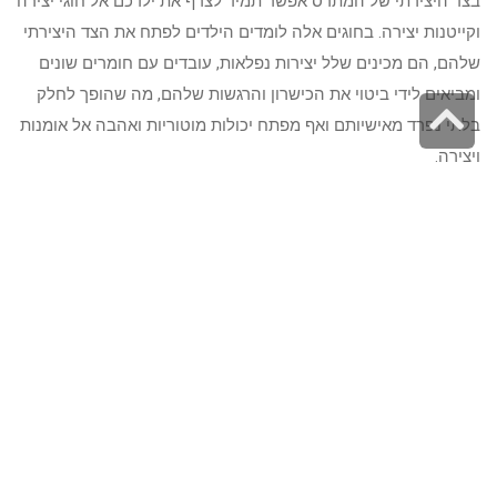
בצד היצירתי של המתרס אפשר תמיד לצרף את ילדכם אל חוגי יצירה
וקייטנות יצירה. בחוגים אלה לומדים הילדים לפתח את הצד היצירתי
שלהם, הם מכינים שלל יצירות נפלאות, עובדים עם חומרים שונים
ומביאים לידי ביטוי את הכישרון והרגשות שלהם, מה שהופך לחלק
גלילה
בלתי נפרד מאישיותם ואף מפתח יכולות מוטוריות ואהבה אל אומנות
לראש
ויצירה.
העמוד
בילוי בקמפינג בצפון
את ימי החופש האחרונים אפשר לבלות גם בקמפינג בצפון עם כל
המשפחה. קמפינג סביב הכנרת או באחת מחניוני הלילה שבאזור,
יגבש עבורכם חוויה משפחתית וכיפית במיוחד אשר באמצעותה
תוכלו לטבול במי הכינרת, להגיע אל קיבוצים וכפרים בצפון, ליהנות
משלל אטרקציות וחוות שנמצאות באזור ולגבש יחד את כולם לחוויה
משפחתית בלתי נשכחת.
טיפוח חדרי הילדים